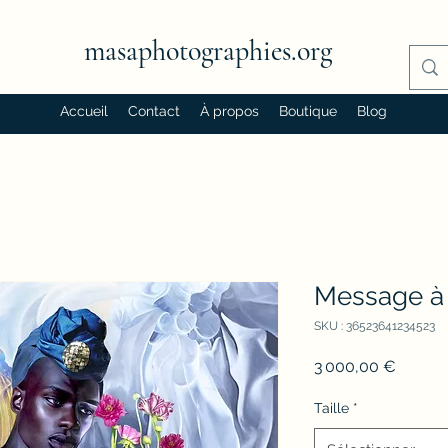
masaphotographies.org
Accueil
Contact
À propos
Boutique
Blog
Message à
SKU : 36523641234523
Prix
3 000,00 €
Taille
*