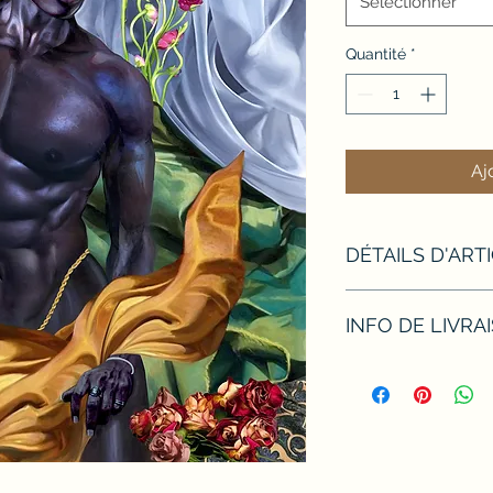
Sélectionner
Quantité
*
Aj
DÉTAILS D'ART
Hauteur 117cm, Lar
INFO DE LIVRA
Œuvre originale de
professionnel Hahne
.Tirage sur dibond a
pour 50x59.
Garantie Vendue avec
limité 30 exemplaire