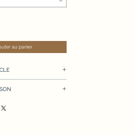
outer au panier
ICLE
geur 100cm
ISON
 Masa ZODROS Tirage
mühle fine art baryta satin 300g
vec caisse américaine alu noir
 certificat d'authenticité tirage
s.