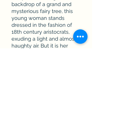
backdrop of a grand and
mysterious fairy tree, this
young woman stands
dressed in the fashion of
18th century aristocrats,
exuding a light and almost
haughty air. But it is her
clear gaze that truly
captivates, surprising and
enchanting all who behold
her. This piece is sure to add
an air of elegance and
mystique to any space it
graces.
dimensions tirage et livraison