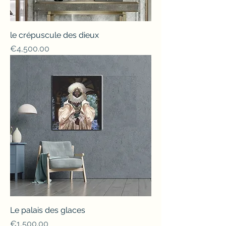
le crépuscule des dieux
Price
€4,500.00
Le palais des glaces
Price
€1,500.00