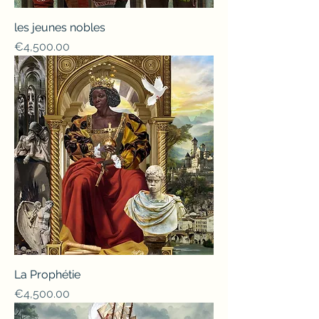
les jeunes nobles
Price
€4,500.00
La Prophétie
Price
€4,500.00