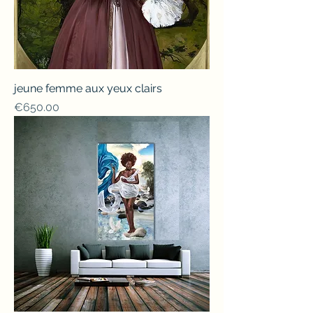
jeune femme aux yeux clairs
Price
€650.00