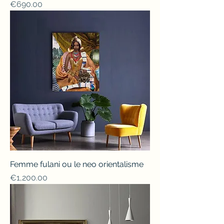
Price
€690.00
Femme fulani ou le neo orientalisme
Price
€1,200.00